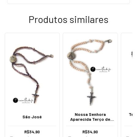
Produtos similares
Nossa Senhora
Ter
São José
Aparecida Terço de
B
Pulso
R$34,90
R$34,90