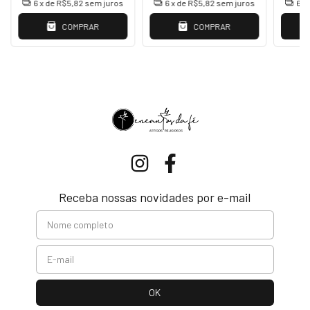
6
x de
R$5,82
sem juros
6
x de
R$5,82
sem juros
6
x
COMPRAR
COMPRAR
Receba nossas novidades por e-mail